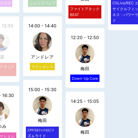
ルヨガ
シェイプパンプ
CSLive/REC 
ファイトアタック
サイクルフィ
BEAT
ネス・パワー
ド
- 12:55
14:00 - 14:40
12:20 - 12:50
原
アンドレア
アタック
ラテンダンス
梅田
Down-Up Core
15:00 - 15:30
- 16:30
14:25 - 15:05
梅田
つみ
ｴｱｻｲｸﾙﾌｨｯﾄﾈｽ/リ
梅田
ーション
ズムライド