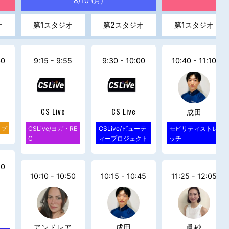
8/10 (月)
8/1
オ
第1スタジオ
第2スタジオ
第1スタジオ
40
9:15 - 9:55
9:30 - 10:00
10:40 - 11:10
CS Live
CS Live
成田
ップ
CSLive/ヨガ・RE
CSLive/ビューテ
モビリティストレ
C
ィープロジェクト
ッチ
10
10:10 - 10:50
10:15 - 10:45
11:25 - 12:05
アンドレア
成田
眞砂