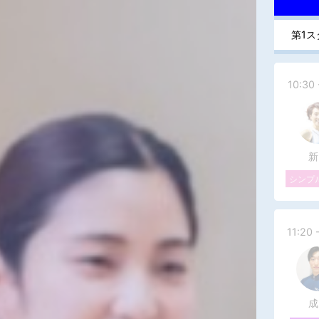
第1ス
10:30 
新
シンプ
11:20 
成