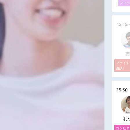
フィー
12:15 
菅
ファイト
BEAT
15:50 
む
コンビネ