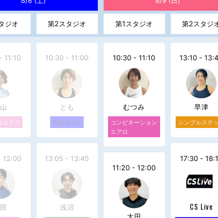
8/8 (土)
8/9 (日)
タジオ
第2スタジオ
第1スタジオ
第2スタジ
- 11:10
10:30 - 11:00
10:30 - 11:10
13:10 - 13:
山
とも
むつみ
早津
ルエアロ
学びタイム
コンビネーション
シンプルステ
エアロ
- 12:00
13:05 - 13:45
17:30 - 18:
11:20 - 12:00
田
浅沼
CS Live
太田