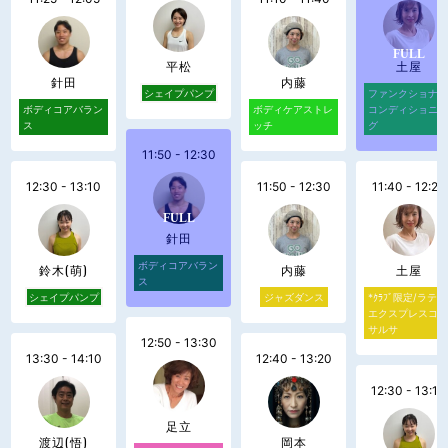
平松
土屋
針田
内藤
シェイプパンプ
ファンクショナ
ボディコアバラン
ボディケアストレ
コンディショニ
ス
ッチ
グ
11:50 - 12:30
12:30 - 13:10
11:50 - 12:30
11:40 - 12:20
針田
ボディコアバラン
鈴木(萌)
内藤
土屋
ス
シェイプパンプ
ジャズダンス
*ｸﾗﾌﾞ限定/ラテン
エクスプレスコ
サルサ
12:50 - 13:30
13:30 - 14:10
12:40 - 13:20
12:30 - 13:10
足立
渡辺(悟)
岡本