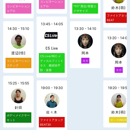
コンビネーション
コンビネーション
エアロ
*ｸﾗﾌﾞ限定/骨盤エ
鈴木(萌)
エアロ
クササイズ
ファイトアタッ
BEAT
13:45 - 14:05
14:30 - 15:10
13:30 - 14:10
13:20 - 14:00
CS Live
渡辺(悟)
岡本
CS Live/REC メ
コンビネーション
ディカルフィット
ヨガ
岡本
ステップ
ネス 糖尿病予
防・改善
ヨガ
15:25 - 15:55
19:00 - 19:30
19:20 - 19:50
針田
佐々木
鈴木(萌)
ボディメイクサー
キット
ファイトアタック
ダンスWAVE
BEAT30