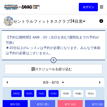
ログイン
セントラルフィットネスクラブ24目黒
【予約公開時間】AM9：00（当日を含む1週間先までの予約が
可能）
★20分以上のレッスンは予約が必要になります。みんなで体操
は予約の必要はございません。
スケジュールを絞り込む
8/9 - 8/15
09(日)
10(月)
11(火)
12(水)
13(木)
14(金)
15(土)
8/9 (日)
8/10 (月)
8/11 (火)
8/12 (水)