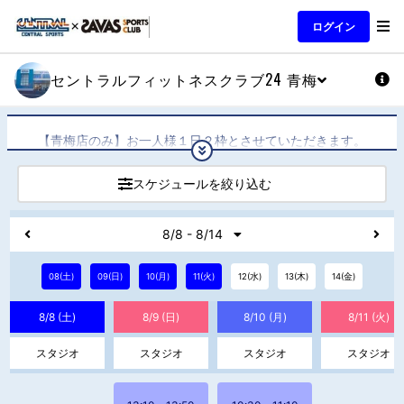
ログイン
セントラルフィットネスクラブ24 青梅
【青梅店のみ】お一人様１日２枠とさせていただきます。
レッスン開始時間15分前にレッスンが空いていれば、２枠予約
していても予約（参加）することが可能です。何卒ご協力の程
スケジュールを絞り込む
よろしくおねがいいたします。
【予約公開時間】AM9：00（当日を含む1週間先までの予約が
8/8 - 8/14
可能）
【予告】6月より一部レッスンに関して定員を増やす予定（2名
08(土)
09(日)
10(月)
程度）です。
11(火)
12(水)
13(木)
14(金)
8/8 (土)
8/9 (日)
8/10 (月)
8/11 (火)
スタジオ
スタジオ
スタジオ
スタジオ