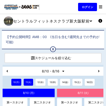
ログイン
セントラルフィットネスクラブ新大阪駅前
【予約公開時間】AM8：00 (当日を含む1週間先までの予約が
可能)
スケジュールを絞り込む
8/10 - 8/16
10(月)
11(火)
12(水)
13(木)
14(金)
15(土)
16(日)
8/10 (月)
8/11 (火)
第一スタジオ
第二スタジオ
第一スタジオ
第二スタジオ