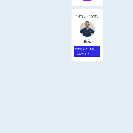
14:35 - 15:05
森元
ｴｱｻｲｸﾙﾌｨｯﾄﾈｽ/リ
ズムライド