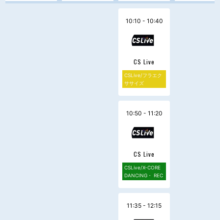
10:10 - 10:40
CS Live
CSLive/フラエク
ササイズ
10:50 - 11:20
CS Live
CSLive/X-CORE
DANCING・ REC
11:35 - 12:15