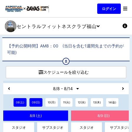
ログイン
セントラルフィットネスクラブ福山
【予約公開時間】AM8：00 (当日を含む1週間先までの予約が
可能)
スケジュールを絞り込む
8/8 - 8/14
08(土)
09(日)
10(月)
11(火)
12(水)
13(木)
14(金)
8/8 (土)
8/9 (日)
スタジオ
サブスタジオ
スタジオ
サブスタジオ