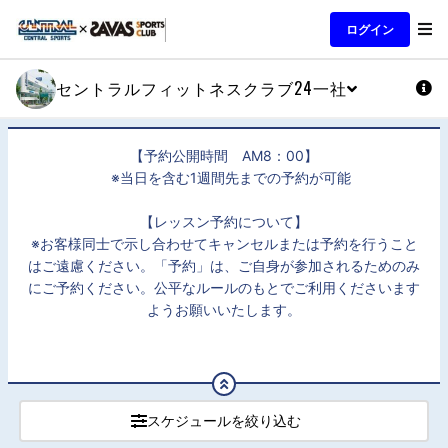
ログイン
セントラルフィットネスクラブ24一社
【予約公開時間 AM8：00】
※当日を含む1週間先までの予約が可能
【レッスン予約について】
※お客様同士で示し合わせてキャンセルまたは予約を行うこと
はご遠慮ください。「予約」は、ご自身が参加されるためのみ
にご予約ください。公平なルールのもとでご利用くださいます
ようお願いいたします。
スケジュールを絞り込む