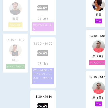
原田
前田
CS Live
ヨガ
ZUMBA(R)
CSLive/ヨガ・RE
C
13:10 - 13:50
14:30 - 15:10
13:30 - 14:00
原（亜）
馳川
シンプルエアロ
CS Live
シェイプパンプ
CSLive/REC エア
サイクルフィット
14:10 - 14:50
ネス・リズムライ
ド
18:30 - 19:10
原（亜）
ヨガ