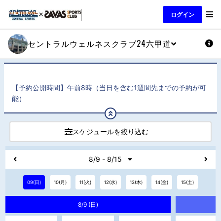
ログイン
セントラルウェルネスクラブ24六甲道
【予約公開時間】午前8時（当日を含む1週間先までの予約が可
能）
スケジュールを絞り込む
8/9 - 8/15
09(日)
10(月)
11(火)
12(水)
13(木)
14(金)
15(土)
8/9 (日)