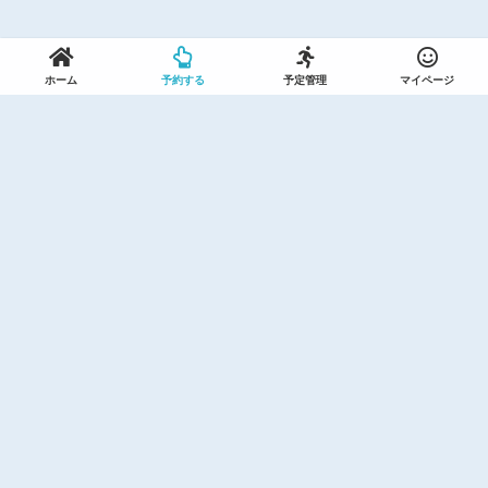
ホーム
予約する
予定管理
マイページ
利用規約(セントラルスポーツ)
利用規約(ザバススポーツ)
プライバシーポリシー(セントラルスポーツ)
個人情報保護方針(セントラルスポーツプラザ)