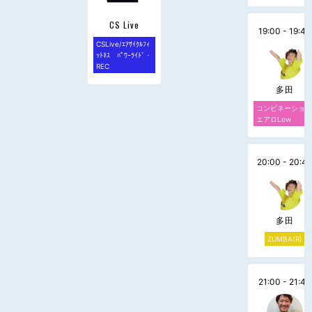
CS Live
19:00 - 19:40
CSLive/ｴｱｻｲｸﾙﾌｨ
ｯﾄﾈｽ ﾊﾟﾜｰﾗｲﾄﾞ・
REC
多田
コンビネーショ
エアロLow
20:00 - 20:4
多田
ZUMBA(R)
21:00 - 21:40