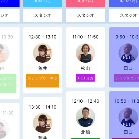
 (金)
8/8 (土)
8/9 (日)
8/10 (月)
ジオ
スタジオ
スタジオ
スタジオ
 10:30
12:30 - 13:10
11:10 - 11:50
9:50 - 10:
内
荒井
松山
田口
ショナル
ステップサーキッ
HOTヨガ
シンプルエア
ショニン
ト
12:10 - 12:40
10:50 - 11:
13:30 - 14:10
- 11:30
北嶋
田口
荒井