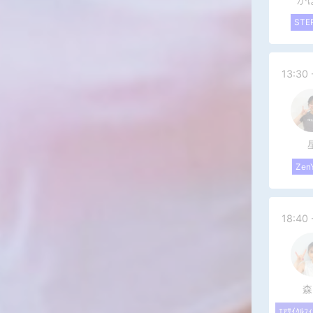
STEP
13:30 
Zen
18:40 
森
ｴｱｻｲｸﾙﾌ