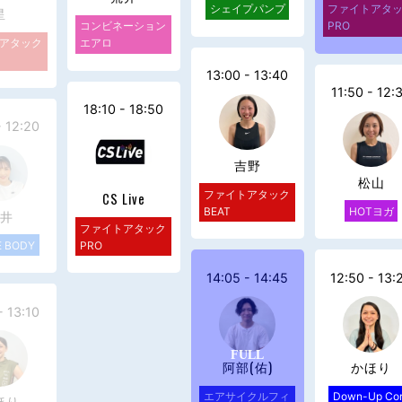
シェイプパンプ
ファイトアタ
星
コンビネーション
PRO
アタック
エアロ
13:00 - 13:40
11:50 - 12:
18:10 - 18:50
- 12:20
吉野
松山
ファイトアタック
CS Live
BEAT
HOTヨガ
井
ファイトアタック
E BODY
PRO
14:05 - 14:45
12:50 - 13:
- 13:10
阿部(佑)
かほり
エアサイクルフィ
Down-Up Co
ほり