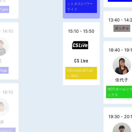
ットネス/パワー
 jam
ライド
13:40 - 14:
ボッチャ
- 14:10
15:10 - 15:50
18:40 - 19:
星
CS Live
Yoga
CSLive/Lati Lat
i・REC
佳代子
HOTポールリ
- 19:10
ックス
19:30 - 20:
井
ｨｯﾄﾈｽ/リ