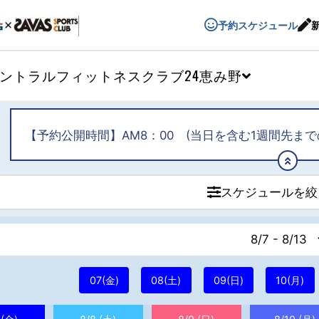
予約スケジュール
ントラルフィットネスクラブ24恵み野
【予約公開時間】AM8：00 (当日を含む1週間先まで
スケジュールを絞
8/7 - 8/13
07(金)
08(土)
09(日)
10(月)