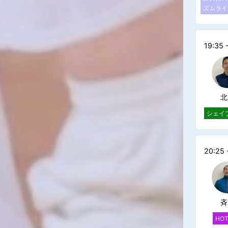
ズムライ
19:35 
北
シェイ
20:25 
斉
HO