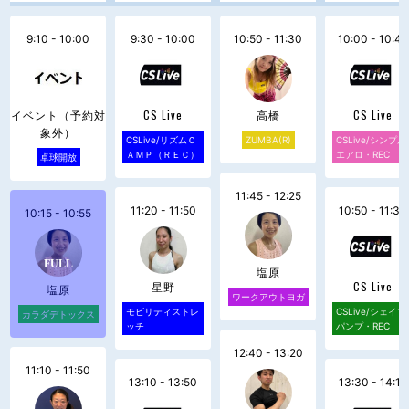
9:10 - 10:00
9:30 - 10:00
10:50 - 11:30
10:00 - 10:40
イベント（予約対
CS Live
高橋
CS Live
象外）
CSLive/リズムＣ
ZUMBA(R)
CSLive/シンプル
ＡＭＰ（ＲＥＣ）
エアロ・REC
卓球開放
11:45 - 12:25
11:20 - 11:50
10:50 - 11:30
10:15 - 10:55
塩原
星野
CS Live
塩原
ワークアウトヨガ
モビリティストレ
CSLive/シェイプ
カラダデトックス
ッチ
パンプ・REC
12:40 - 13:20
11:10 - 11:50
13:10 - 13:50
13:30 - 14:10