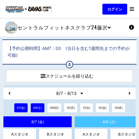
ログイン
セントラルフィットネスクラブ24藤沢
【予約公開時間】AM7：00 (当日を含む1週間先までの予約が
可能)
スケジュールを絞り込む
8/7 - 8/13
07(金)
08(土)
09(日)
10(月)
11(火)
12(水)
13(木)
8/7 (金)
8/8 (土)
Aスタジオ
Bスタジオ
Aスタジオ
Bスタジオ