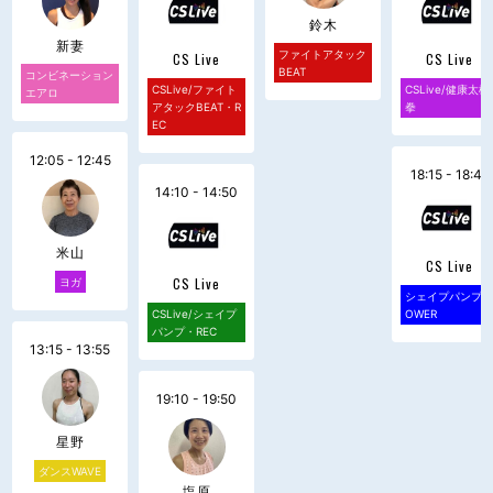
鈴木
新妻
ファイトアタック
CS Live
CS Live
BEAT
コンビネーション
CSLive/ファイト
CSLive/健康太極
エアロ
アタックBEAT・R
拳
EC
12:05 - 12:45
18:15 - 18:45
14:10 - 14:50
米山
CS Live
CS Live
ヨガ
シェイプパンプP
CSLive/シェイプ
OWER
パンプ・REC
13:15 - 13:55
19:10 - 19:50
星野
ダンスWAVE
塩原