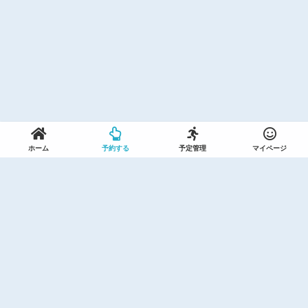
ホーム
予約する
予定管理
マイページ
利用規約(セントラルスポーツ)
利用規約(ザバススポーツ)