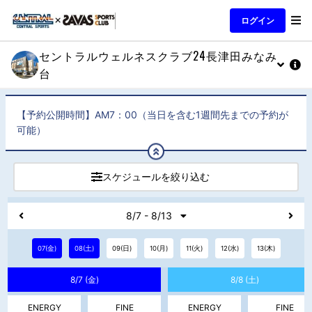
ログイン
セントラルウェルネスクラブ24長津田みなみ
台
【予約公開時間】AM7：00（当日を含む1週間先までの予約が
可能）
スケジュールを絞り込む
8/7 - 8/13
07(金)
08(土)
09(日)
10(月)
11(火)
12(水)
13(木)
8/7 (金)
8/8 (土)
ENERGY
FINE
ENERGY
FINE