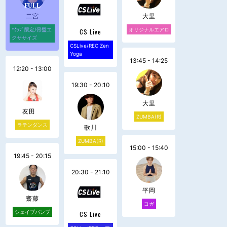
二宮
大里
*ｸﾗﾌﾞ限定/骨盤エ
オリジナルエアロ
CS Live
クササイズ
CSLive/REC Zen
Yoga
13:45 - 14:25
12:20 - 13:00
19:30 - 20:10
大里
友田
ZUMBA(R)
ラテンダンス
歌川
ZUMBA(R)
15:00 - 15:40
19:45 - 20:15
20:30 - 21:10
平岡
齋藤
ヨガ
シェイプパンプ
CS Live