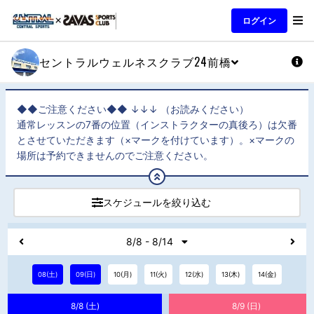
ログイン
セントラルウェルネスクラブ24前橋
◆◆ご注意ください◆◆ ↓↓↓ （お読みください）
通常レッスンの7番の位置（インストラクターの真後ろ）は欠番
とさせていただきます（×マークを付けています）。×マークの
場所は予約できませんのでご注意ください。
スケジュールを絞り込む
8/8 - 8/14
08(土)
09(日)
10(月)
11(火)
12(水)
13(木)
14(金)
8/8 (土)
8/9 (日)