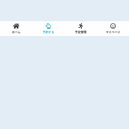
ホーム
予約する
予定管理
マイページ
利用規約(セントラルスポーツ)
利用規約(ザバススポーツ)
プライバシーポリシー(セントラルスポーツ)
個人情報保護方針(セントラルスポーツプラザ)