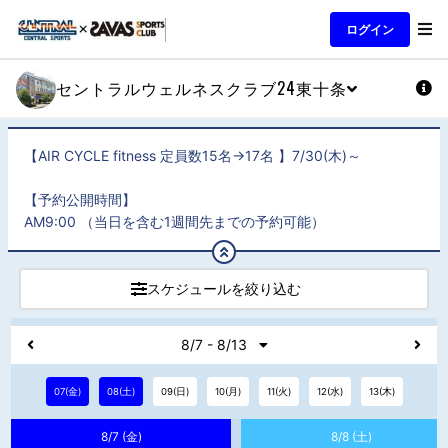
ログイン
セントラルウェルネスクラブ24東十条
【AIR CYCLE fitness 定員数15名→17名 】7/30(木)～
【予約公開時間】
AM9:00 （当日を含む1週間先までの予約可能）
スケジュールを絞り込む
8/7 - 8/13
07(金)
08(土)
09(日)
10(月)
11(火)
12(水)
13(木)
8/7 (金)
8/8 (土)