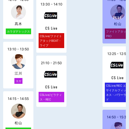
13:30 - 14:10
髙木
松山
CS Live
カラダデトックス
ファイトアタッ
CSLive/ファイト
PRO
アタックBEAT・
ライブ
13:10 - 13:50
12:25 - 12:55
21:10 - 21:50
江川
CS Live
ヨガ
CSLive/REC エア
CS Live
サイクルフィッ
CSLive/ピラティ
ネス・パワーラ
14:15 - 14:55
ス・REC
ド
14:50 - 15:30
松山