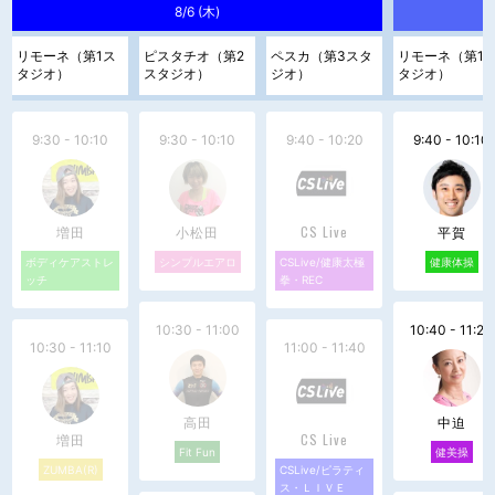
8/6 (木)
リモーネ（第1ス
ピスタチオ（第2
ペスカ（第3スタ
リモーネ（第1
タジオ）
スタジオ）
ジオ）
タジオ）
9:30 - 10:10
9:30 - 10:10
9:40 - 10:20
9:40 - 10:10
増田
小松田
CS Live
平賀
ボディケアストレ
シンプルエアロ
CSLive/健康太極
健康体操
ッチ
拳・REC
10:30 - 11:00
10:40 - 11:20
10:30 - 11:10
11:00 - 11:40
高田
中迫
増田
CS Live
Fit Fun
健美操
ZUMBA(R)
CSLive/ピラティ
ス・ＬＩＶＥ