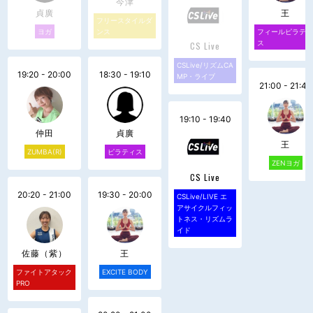
今津
貞廣
王
フリースタイルダ
ヨガ
ンス
フィールピラテ
ス
CS Live
CSLive/リズムCA
19:20 - 20:00
18:30 - 19:10
MP・ライブ
21:00 - 21:40
19:10 - 19:40
仲田
貞廣
王
ZUMBA(R)
ピラティス
ZENヨガ
CS Live
20:20 - 21:00
19:30 - 20:00
CSLive/LIVE エ
アサイクルフィッ
トネス・リズムラ
イド
佐藤（紫）
王
ファイトアタック
EXCITE BODY
PRO