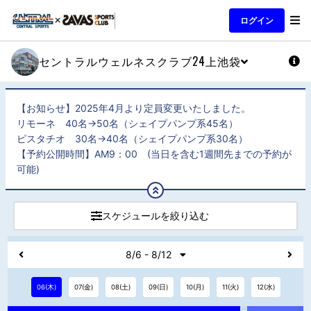
ログイン
セントラルウェルネスクラブ24上池袋
【お知らせ】2025年4月より定員変更いたしました。
リモーネ 40名→50名（シェイプパンプ系45名）
ピスタチオ 30名→40名（シェイプパンプ系30名）
【予約公開時間】AM9：00 (当日を含む1週間先までの予約が
可能)
スケジュールを絞り込む
8/6 - 8/12
06(木)
07(金)
08(土)
09(日)
10(月)
11(火)
12(水)