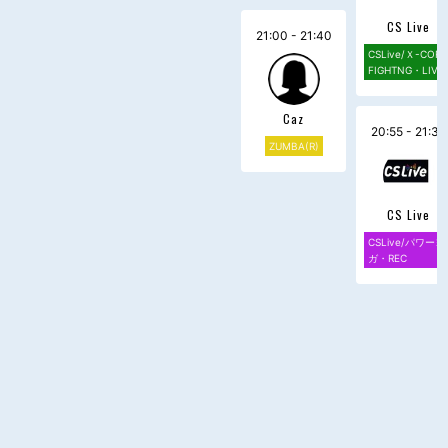
CS Live
21:00 - 21:40
CSLive/Ｘ-CORE
FIGHTNG・LIVE
Caz
20:55 - 21:35
ZUMBA(R)
CS Live
CSLive/パワーヨ
ガ・REC