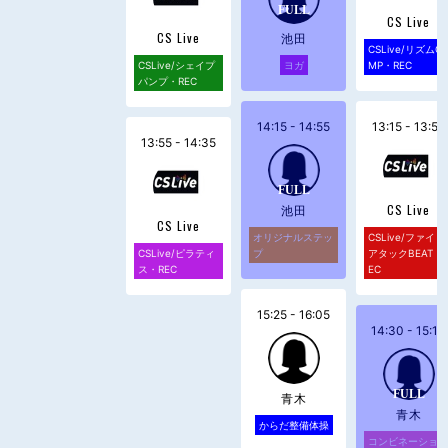
CS Live
CS Live
池田
CSLive/リズムC
CSLive/シェイプ
ヨガ
MP・REC
パンプ・REC
14:15 - 14:55
13:15 - 13:55
13:55 - 14:35
池田
CS Live
CS Live
オリジナルステッ
CSLive/ファイト
CSLive/ピラティ
プ
アタックBEAT・
ス・REC
EC
15:25 - 16:05
14:30 - 15:10
青木
青木
からだ整備体操
コンビネーショ