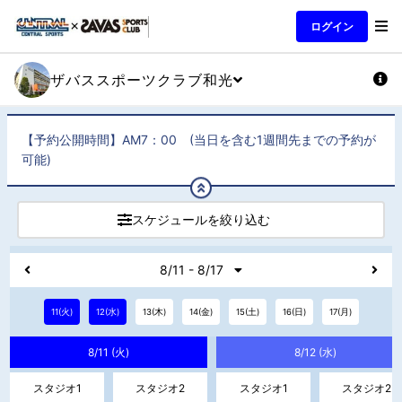
ログイン
ザバススポーツクラブ和光
【予約公開時間】AM7：00 (当日を含む1週間先までの予約が
可能)
スケジュールを絞り込む
8/11 - 8/17
11(火)
12(水)
13(木)
14(金)
15(土)
16(日)
17(月)
8/11 (火)
8/12 (水)
スタジオ1
スタジオ2
スタジオ1
スタジオ2