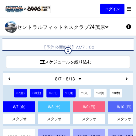
ログイン
セントラルフィットネスクラブ24茂原
【予約公開時間】AM7：00
（当日を含む1週間先までの予約が可能）
☆2026年7月～9月のレッスンスケジュールはこちら☆
スケジュールを絞り込む
https://www.central.co.jp/club/cf-
mobara/images/club_pdf1_fn.pdf
8/7 - 8/13
07(金)
08(土)
09(日)
10(月)
11(火)
12(水)
13(木)
8/7 (金)
8/8 (土)
8/9 (日)
8/10 (月)
スタジオ
スタジオ
スタジオ
スタジオ