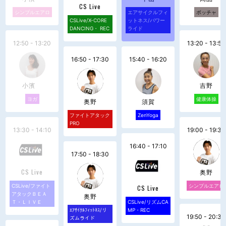
CS Live
シンプルエアロ
エアサイクルフィ
ボッチャ
CSLive/X-CORE
ットネス/パワー
DANCING・ REC
ライド
12:50 - 13:20
13:20 - 13:50
16:50 - 17:30
15:40 - 16:20
小濱
吉野
ヨガ
健康体操
奥野
須賀
ファイトアタック
ZenYoga
PRO
13:30 - 14:10
19:00 - 19:30
16:40 - 17:10
17:50 - 18:30
CS Live
奥野
CSLive/ファイト
シンプルエアロ
CS Live
アタックＢＥＡ
奥野
Ｔ・ＬＩＶＥ
CSLive/リズムCA
ｴｱｻｲｸﾙﾌｨｯﾄﾈｽ/リ
MP・REC
19:50 - 20:30
ズムライド