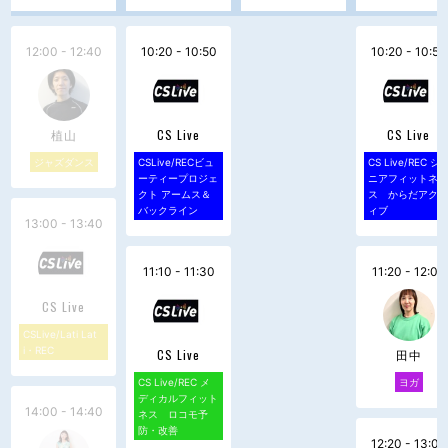
12:00 - 12:40
10:20 - 10:50
10:20 - 10:50
植山
CS Live
CS Live
ジャズダンス
CSLive/RECビュ
CS Live/REC シ
ーティープロジェ
ニアフィットネ
クト アームス＆
ス からだアク
バックライン
ィブ
13:00 - 13:40
11:10 - 11:30
11:20 - 12:00
CS Live
CSLive/Lati Lat
i・REC
CS Live
田中
CS Live/REC メ
ヨガ
ディカルフィット
14:00 - 14:40
ネス ロコモ予
防・改善
12:20 - 13:00