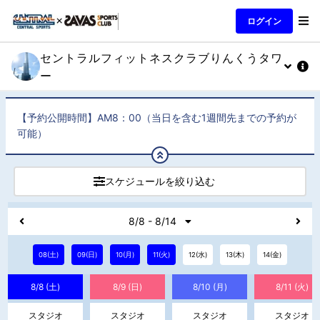
ログイン
セントラルフィットネスクラブりんくうタワ
ー
【予約公開時間】AM8：00（当日を含む1週間先までの予約が
可能）
スケジュールを絞り込む
8/8 - 8/14
08(土)
09(日)
10(月)
11(火)
12(水)
13(木)
14(金)
8/8 (土)
8/9 (日)
8/10 (月)
8/11 (火)
スタジオ
スタジオ
スタジオ
スタジオ