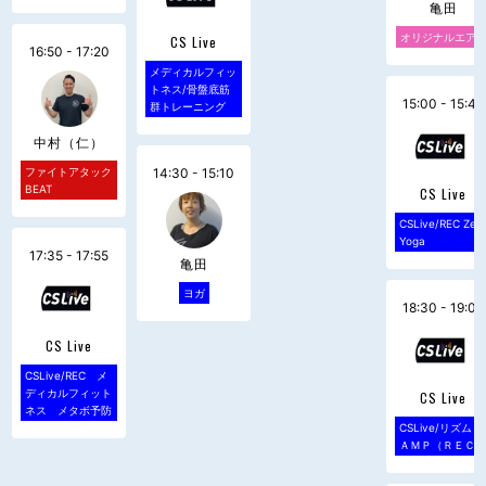
亀田
オリジナルエア
CS Live
16:50 - 17:20
メディカルフィッ
トネス/骨盤底筋
15:00 - 15:40
群トレーニング
中村（仁）
ファイトアタック
14:30 - 15:10
BEAT
CS Live
CSLive/REC Zen
Yoga
17:35 - 17:55
亀田
ヨガ
18:30 - 19:00
CS Live
CSLive/REC メ
ディカルフィット
CS Live
ネス メタボ予防
CSLive/リズムＣ
ＡＭＰ（ＲＥＣ