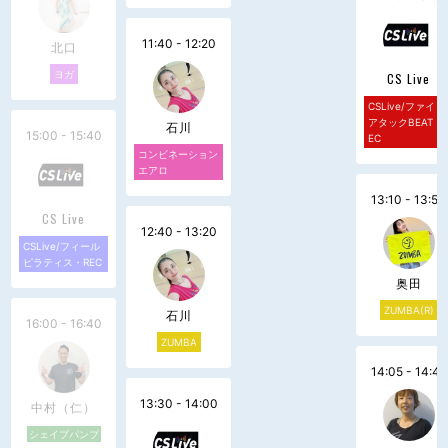
11:40 - 12:20
北口
ヨガ
CS Live
CSLive/ファイト
アタックBEAT・
石川
15:00 - 15:40
EC
コンビネーション
エアロ
13:10 - 13:50
CS Live
12:40 - 13:20
CSLive/フィール
ピラティス・REC
奥田
ZUMBA(R)
石川
16:00 - 16:40
ZUMBA
14:05 - 14:45
13:30 - 14:00
中村（仁）
シェイプパンプ